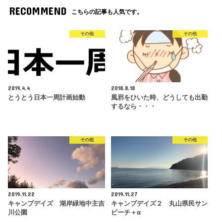
RECOMMEND
こちらの記事も人気です。
その他
その他
2019.4.4
2018.8.18
とうとう日本一周計画始動
風邪をひいた時、どうしても出勤
するなら・・・
その他
その他
2019.11.22
2019.11.27
キャンプデイズ 湖岸緑地中主吉
キャンプデイズ２ 丸山県民サン
川公園
ビーチ＋α