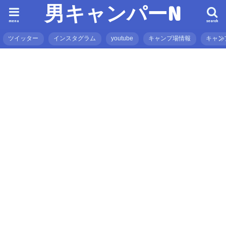
男キャンパーN
menu
search
ツイッター
インスタグラム
youtube
キャンプ場情報
キャン