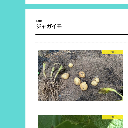
ジャガイモ
畑
畑